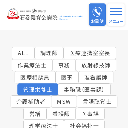
仕事のやりがい
お電話
メニュー
ALL
調理師
医療連携室室長
作業療法士
事務
放射線技師
医療相談員
医事
准看護師
管理栄養士
事務職（医事課）
介護補助者
MSW
言語聴覚士
営繕
看護師
医事課
理学療法士
社会福祉士